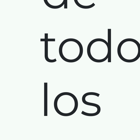
tod
los