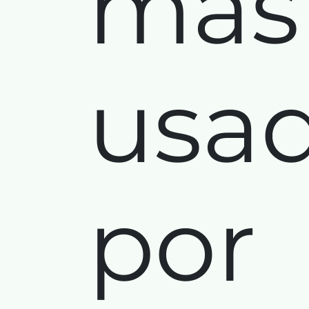
más
usa
por