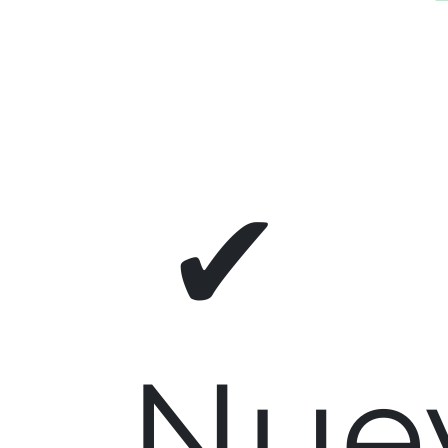
✔
Nue