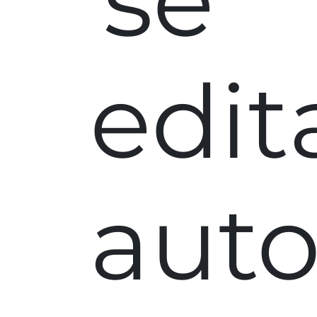
se
edit
aut