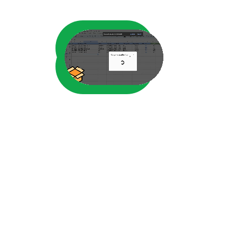
Car
imá
des