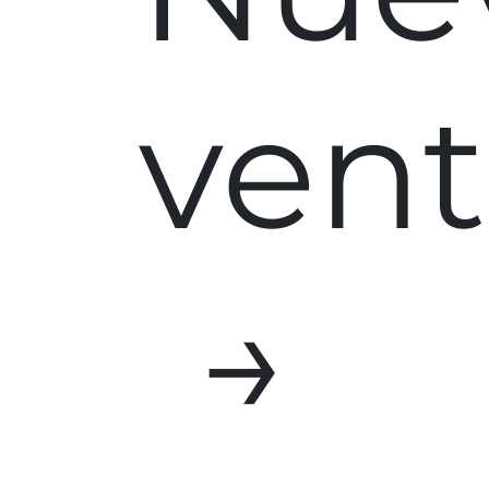
ven
→