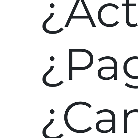
¿Act
¿Pa
¿Can