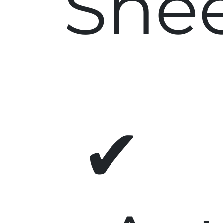
She
✔