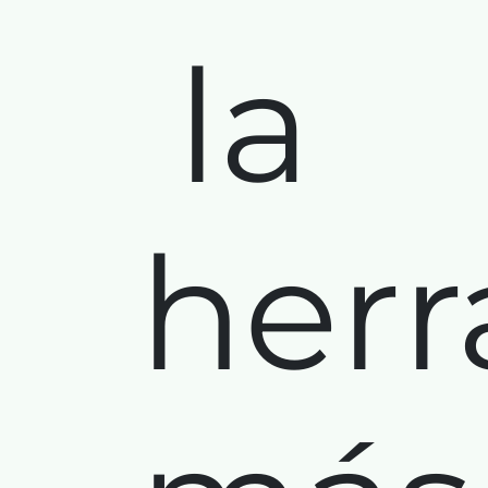
la
her