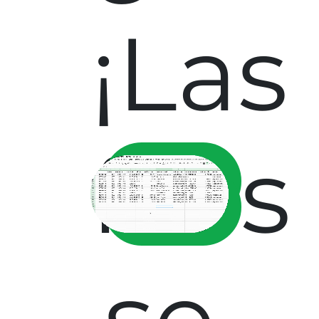
¡Las
filas