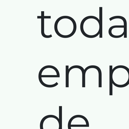
toda
emp
de