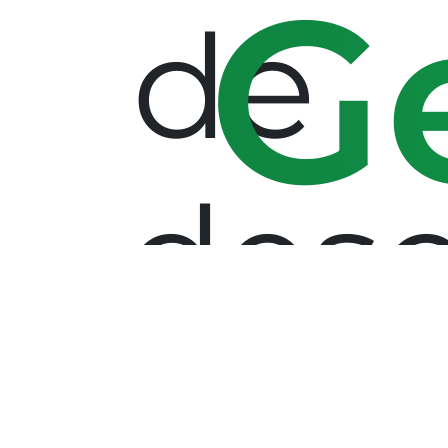
G
de
desc
arch