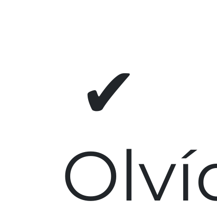
✔
Olví